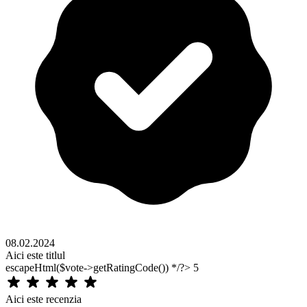
08.02.2024
Aici este titlul
escapeHtml($vote->getRatingCode()) */?>
5
Aici este recenzia