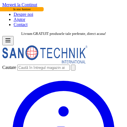
Mergeti la Continut
In stoc furnizor
Despre noi
Ajutor
Contact
Livram GRATUIT produsele tale preferate, direct acasa!
Cautare