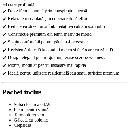
relaxare profundă
✔️ Detoxifiere naturală prin transpirație intensă
✔️ Relaxare musculară și recuperare după efort
✔️ Reducerea stresului și îmbunătățirea calității somnului
✔️ Construcție premium din lemn masiv de molid
✔️ Spațiu confortabil pentru până la 4 persoane
✔️ Rezistență ridicată la condiții meteo și încărcare cu zăpadă
✔️ Design elegant pentru grădini, terase și zone wellness
✔️ Montaj modular pentru instalare mai rapidă
✔️ Ideală pentru utilizare rezidențială sau spații turistice premium
Pachet inclus
Sobă electrică 6 kW
Pietre pentru saună
Termohidrometru
Găleată cu polonic
Clepsidră