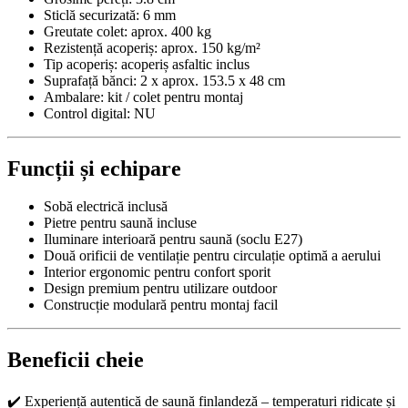
Sticlă securizată: 6 mm
Greutate colet: aprox. 400 kg
Rezistență acoperiș: aprox. 150 kg/m²
Tip acoperiș: acoperiș asfaltic inclus
Suprafață bănci: 2 x aprox. 153.5 x 48 cm
Ambalare: kit / colet pentru montaj
Control digital: NU
Funcții și echipare
Sobă electrică inclusă
Pietre pentru saună incluse
Iluminare interioară pentru saună (soclu E27)
Două orificii de ventilație pentru circulație optimă a aerului
Interior ergonomic pentru confort sporit
Design premium pentru utilizare outdoor
Construcție modulară pentru montaj facil
Beneficii cheie
✔️ Experiență autentică de saună finlandeză – temperaturi ridicate și