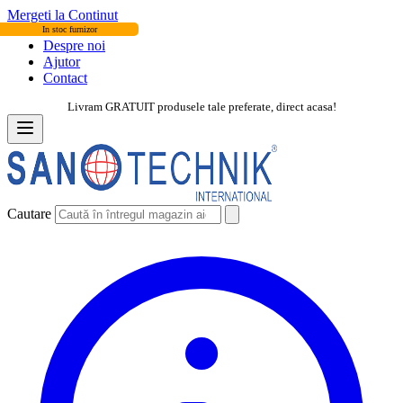
Mergeti la Continut
In stoc furnizor
Despre noi
Ajutor
Contact
Livram GRATUIT produsele tale preferate, direct acasa!
Cautare