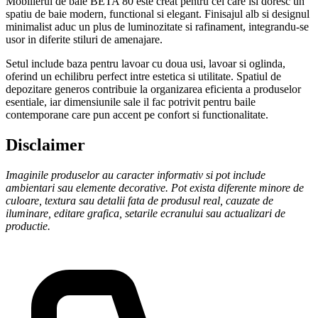
Mobilierul de baie BETA 80 este creat pentru cei care isi doresc un
spatiu de baie modern, functional si elegant. Finisajul alb si designul
minimalist aduc un plus de luminozitate si rafinament, integrandu-se
usor in diferite stiluri de amenajare.
Setul include baza pentru lavoar cu doua usi, lavoar si oglinda,
oferind un echilibru perfect intre estetica si utilitate. Spatiul de
depozitare generos contribuie la organizarea eficienta a produselor
esentiale, iar dimensiunile sale il fac potrivit pentru baile
contemporane care pun accent pe confort si functionalitate.
Disclaimer
Imaginile produselor au caracter informativ si pot include
ambientari sau elemente decorative. Pot exista diferente minore de
culoare, textura sau detalii fata de produsul real, cauzate de
iluminare, editare grafica, setarile ecranului sau actualizari de
productie.