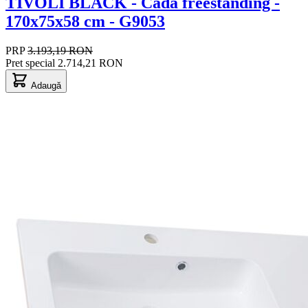
TIVOLI BLACK - Cada freestanding -
170x75x58 cm - G9053
PRP
3.193,19 RON
Pret special
2.714,21 RON
Adaugă