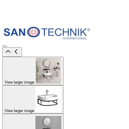
View larger image
View larger image