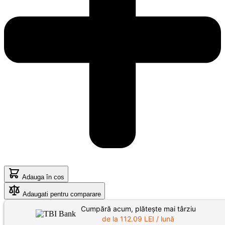
Adauga în cos
Adaugati pentru comparare
Cumpără acum, plătește mai târziu
de la
112.09
LEI / lună