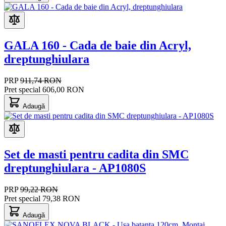
GALA 160 - Cada de baie din Acryl,
dreptunghiulara
PRP
911,74 RON
Pret special
606,00 RON
Adaugă
Set de masti pentru cadita din SMC
dreptunghiulara - AP1080S
PRP
99,22 RON
Pret special
79,38 RON
Adaugă