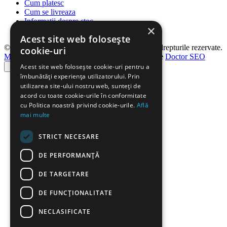
Cum platesc
Cum se livreaza
Informatii despre stoc
×
Blog
Acest site web folosește
© Copyright 2026 Sanotechnik Romania. Toate drepturile rezervate.
cookie-uri
Magazin Magento by Vonteq
|| Optimizat SEO de
Doctor SEO
Acest site web folosește cookie-uri pentru a
îmbunătăți experiența utilizatorului. Prin
utilizarea site-ului nostru web, sunteți de
acord cu toate cookie-urile în conformitate
cu Politica noastră privind cookie-urile.
Află
mai multe
STRICT NECESARE
DE PERFORMANȚĂ
DE TARGETARE
DE FUNCŢIONALITATE
NECLASIFICATE