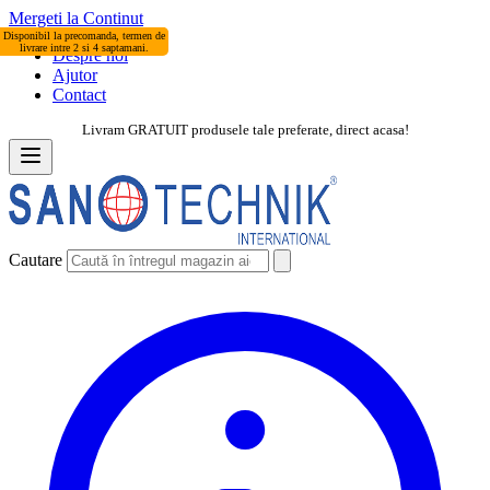
Mergeti la Continut
Disponibil la precomanda, termen de
In stoc furnizor
livrare intre 2 si 4 saptamani.
Despre noi
Ajutor
Contact
Livram GRATUIT produsele tale preferate, direct acasa!
Cautare