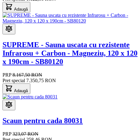
Adaugă
SUPREME - Sauna uscata cu rezistente
Infrarosu + Carbon - Magneziu, 120 x 120
x 190cm - SB80120
PRP
8.167,50 RON
Pret special
7.350,75 RON
Adaugă
Scaun pentru cada 80031
PRP
323,07 RON
Pret special
258,46 RON