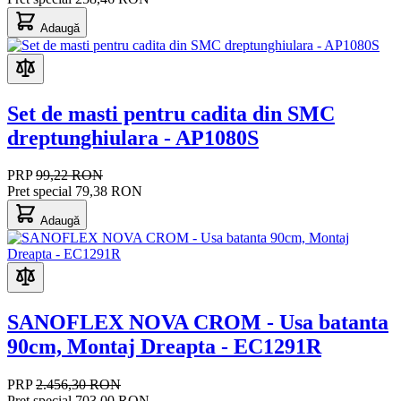
Adaugă
Set de masti pentru cadita din SMC
dreptunghiulara - AP1080S
PRP
99,22 RON
Pret special
79,38 RON
Adaugă
SANOFLEX NOVA CROM - Usa batanta
90cm, Montaj Dreapta - EC1291R
PRP
2.456,30 RON
Pret special
703,00 RON