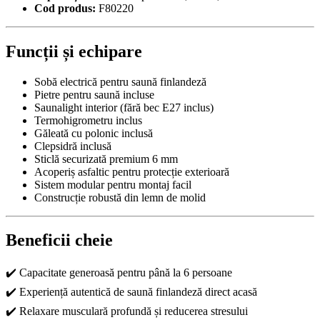
Cod produs:
F80220
Funcții și echipare
Sobă electrică pentru saună finlandeză
Pietre pentru saună incluse
Saunalight interior (fără bec E27 inclus)
Termohigrometru inclus
Găleată cu polonic inclusă
Clepsidră inclusă
Sticlă securizată premium 6 mm
Acoperiș asfaltic pentru protecție exterioară
Sistem modular pentru montaj facil
Construcție robustă din lemn de molid
Beneficii cheie
✔️ Capacitate generoasă pentru până la 6 persoane
✔️ Experiență autentică de saună finlandeză direct acasă
✔️ Relaxare musculară profundă și reducerea stresului