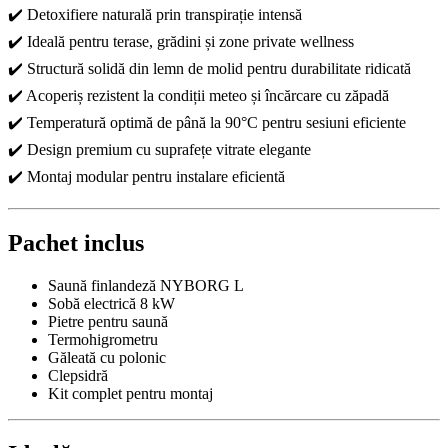
✔️ Detoxifiere naturală prin transpirație intensă
✔️ Ideală pentru terase, grădini și zone private wellness
✔️ Structură solidă din lemn de molid pentru durabilitate ridicată
✔️ Acoperiș rezistent la condiții meteo și încărcare cu zăpadă
✔️ Temperatură optimă de până la 90°C pentru sesiuni eficiente
✔️ Design premium cu suprafețe vitrate elegante
✔️ Montaj modular pentru instalare eficientă
Pachet inclus
Saună finlandeză NYBORG L
Sobă electrică 8 kW
Pietre pentru saună
Termohigrometru
Găleată cu polonic
Clepsidră
Kit complet pentru montaj