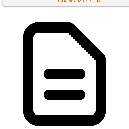
de la
597.98
LEI / lună