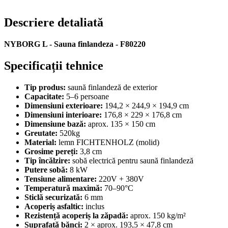
Descriere detaliată
NYBORG L - Sauna finlandeza - F80220
Specificații tehnice
Tip produs:
saună finlandeză de exterior
Capacitate:
5–6 persoane
Dimensiuni exterioare:
194,2 × 244,9 × 194,9 cm
Dimensiuni interioare:
176,8 × 229 × 176,8 cm
Dimensiune bază:
aprox. 135 × 150 cm
Greutate:
520kg
Material:
lemn FICHTENHOLZ (molid)
Grosime pereți:
3,8 cm
Tip încălzire:
sobă electrică pentru saună finlandeză
Putere sobă:
8 kW
Tensiune alimentare:
220V + 380V
Temperatură maximă:
70–90°C
Sticlă securizată:
6 mm
Acoperiș asfaltic:
inclus
Rezistență acoperiș la zăpadă:
aprox. 150 kg/m²
Suprafață bănci:
2 × aprox. 193,5 × 47,8 cm