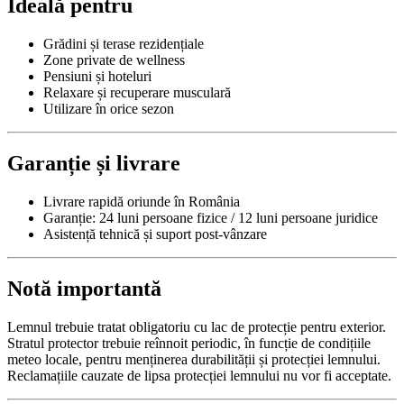
Ideală pentru
Grădini și terase rezidențiale
Zone private de wellness
Pensiuni și hoteluri
Relaxare și recuperare musculară
Utilizare în orice sezon
Garanție și livrare
Livrare rapidă oriunde în România
Garanție: 24 luni persoane fizice / 12 luni persoane juridice
Asistență tehnică și suport post-vânzare
Notă importantă
Lemnul trebuie tratat obligatoriu cu lac de protecție pentru exterior.
Stratul protector trebuie reînnoit periodic, în funcție de condițiile
meteo locale, pentru menținerea durabilității și protecției lemnului.
Reclamațiile cauzate de lipsa protecției lemnului nu vor fi acceptate.