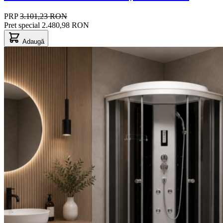
PRP
3.101,23 RON
Pret special
2.480,98 RON
Adaugă