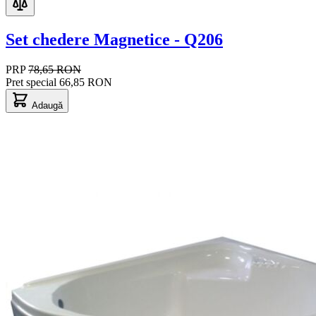
Set chedere Magnetice - Q206
PRP
78,65 RON
Pret special
66,85 RON
Adaugă