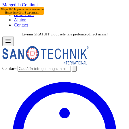
Mergeti la Continut
Disponibil la precomanda, termen de
livrare intre 2 si 4 saptamani.
Despre noi
Ajutor
Contact
Livram GRATUIT produsele tale preferate, direct acasa!
Cautare