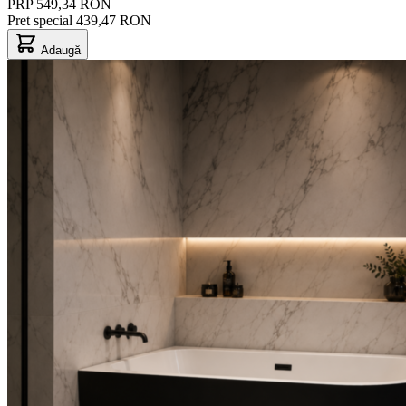
PRP
549,34 RON
Pret special
439,47 RON
Adaugă