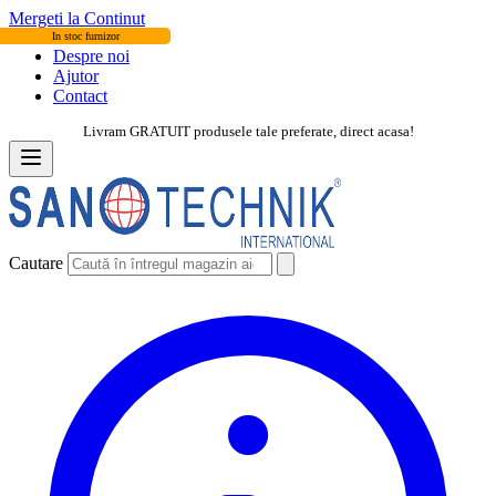
Mergeti la Continut
In stoc furnizor
In stoc furnizor
Despre noi
Ajutor
Contact
Livram GRATUIT produsele tale preferate, direct acasa!
Cautare