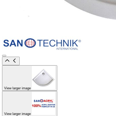
View larger image
View larger image