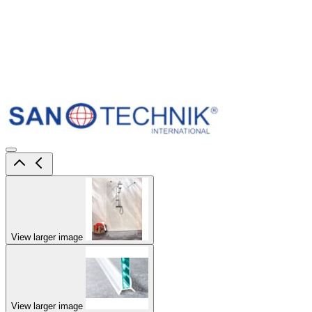
View larger image
View larger image