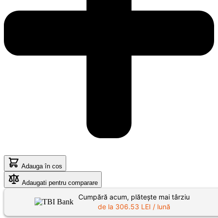
Adauga în cos
Adaugati pentru comparare
Cumpără acum, plătește mai târziu
de la
306.53
LEI / lună