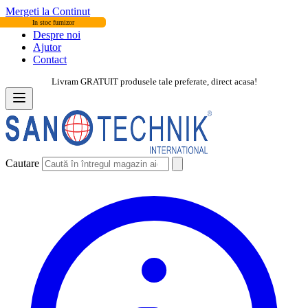
Mergeti la Continut
In stoc furnizor
Despre noi
Ajutor
Contact
Livram GRATUIT produsele tale preferate, direct acasa!
Cautare