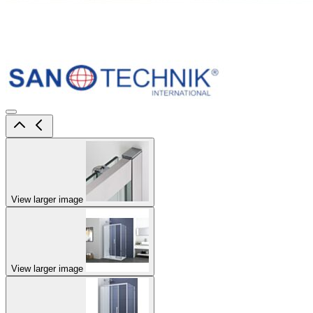
View larger image
View larger image