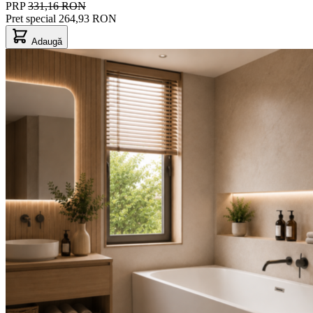
PRP
331,16 RON
Pret special
264,93 RON
Adaugă