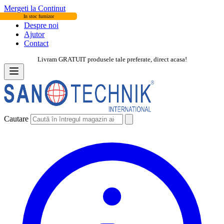
Mergeti la Continut
In stoc furnizor
Despre noi
Ajutor
Contact
Livram GRATUIT produsele tale preferate, direct acasa!
Cautare