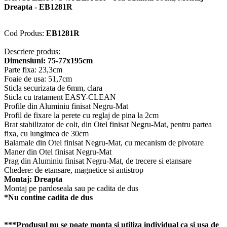
Dreapta - EB1281R
Cod Produs:
EB1281R
Descriere produs:
Dimensiuni: 75-77x195cm
Parte fixa: 23,3cm
Foaie de usa: 51,7cm
Sticla securizata de 6mm, clara
Sticla cu tratament EASY-CLEAN
Profile din Aluminiu finisat Negru-Mat
Profil de fixare la perete cu reglaj de pina la 2cm
Brat stabilizator de colt, din Otel finisat Negru-Mat, pentru partea
fixa, cu lungimea de 30cm
Balamale din Otel finisat Negru-Mat, cu mecanism de pivotare
Maner din Otel finisat Negru-Mat
Prag din Aluminiu finisat Negru-Mat, de trecere si etansare
Chedere: de etansare, magnetice si antistrop
Montaj: Dreapta
Montaj pe pardoseala sau pe cadita de dus
*Nu contine cadita de dus
***Produsul nu se poate monta si utiliza individual ca si usa de