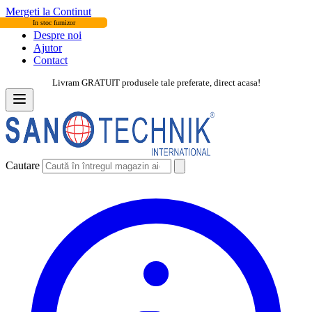
Mergeti la Continut
In stoc furnizor
Despre noi
Ajutor
Contact
Livram GRATUIT produsele tale preferate, direct acasa!
Cautare