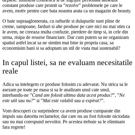
constant produse care promit sa ”
rezolve
” problemele pe care le
avem, motiv pentru care baia noastra arata ca un magazin de beauty.
O baie supraaglomerata, cu rafturile si dulapurile sunt pline de
creme, sampoane, farduri si alte produse pe care nici nu mai stim ca
le avem, ne creeaza multa confuzie, pierdere de timp si, in cele din
urma, risipa de resurse financiare. Dar cum putem sa ne organizam
spatiul astfel incat sa ne simtim mai bine in propria casa, sa
economisim bani si sa adoptam un stil de viata mai sustenabil?
In capul listei, sa ne evaluam necesitatile
reale
Adica sa intelegem ce produse folosim cu adevarat. Nu strica sa le
asezam pe toate pe masa si sa le analizam unul cate unul,
intrebandu-ne ”
Cand am folosit ultima data acest produs?
”, ”
Ne
este util sau nu?
” si ”
Mai este valabil sau a expirat?
”.
Vom descoperi cu surprindere ca avem produse cumparate din
impuls sau datorita reclamelor, dar care nu au fost folosite niciodata
sau nu mai corespund nevoilor. Pe acestea trebuie sa le eliminam
fara regrete!