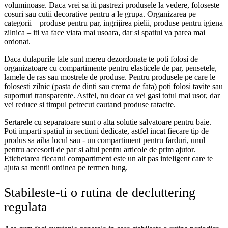
voluminoase. Daca vrei sa iti pastrezi produsele la vedere, foloseste
cosuri sau cutii decorative pentru a le grupa. Organizarea pe
categorii – produse pentru par, ingrijirea pielii, produse pentru igiena
zilnica – iti va face viata mai usoara, dar si spatiul va parea mai
ordonat.
Daca dulapurile tale sunt mereu dezordonate te poti folosi de
organizatoare cu compartimente pentru elasticele de par, pensetele,
lamele de ras sau mostrele de produse. Pentru produsele pe care le
folosesti zilnic (pasta de dinti sau crema de fata) poti folosi tavite sau
suporturi transparente. Astfel, nu doar ca vei gasi totul mai usor, dar
vei reduce si timpul petrecut cautand produse ratacite.
Sertarele cu separatoare sunt o alta solutie salvatoare pentru baie.
Poti imparti spatiul in sectiuni dedicate, astfel incat fiecare tip de
produs sa aiba locul sau - un compartiment pentru farduri, unul
pentru accesorii de par si altul pentru articole de prim ajutor.
Etichetarea fiecarui compartiment este un alt pas inteligent care te
ajuta sa mentii ordinea pe termen lung.
Stabileste-ti o rutina de decluttering
regulata