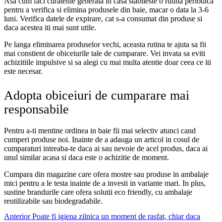
Asa cum faci curatenie generala in casa stabileste o rutina periodica
pentru a verifica si elimina produsele din baie, macar o data la 3-6
luni. Verifica datele de expirare, cat s-a consumat din produse si
daca acestea iti mai sunt utile.
Pe langa eliminarea produselor vechi, aceasta rutina te ajuta sa fii
mai constient de obiceiurile tale de cumparare. Vei invata sa eviti
achizitiile impulsive si sa alegi cu mai multa atentie doar ceea ce iti
este necesar.
Adopta obiceiuri de cumparare mai
responsabile
Pentru a-ti mentine ordinea in baie fii mai selectiv atunci cand
cumperi produse noi. Inainte de a adauga un articol in cosul de
cumparaturi intreaba-te daca ai sau nevoie de acel produs, daca ai
unul similar acasa si daca este o achizitie de moment.
Cumpara din magazine care ofera mostre sau produse in ambalaje
mici pentru a le testa inainte de a investi in variante mari. In plus,
sustine brandurile care ofera solutii eco friendly, cu ambalaje
reutilizabile sau biodegradabile.
Anterior
Poate fi igiena zilnica un moment de rasfat, chiar daca