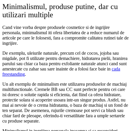
Minimalismul, produse putine, dar cu
utilizari multiple
Cand vine vorba despre produsele cosmetice si de ingrijire
personala, minimalismul iti ofera libertatea de a reduce numarul de
articole pe care le folosesti, fara a compromite calitatea rutinei tale de
ingrijire.
De exemplu, uleiurile naturale, precum cel de cocos, jojoba sau
migdale, pot fi utilizate pentru demachiere, hidratarea pielii, hranirea
parului sau chiar ca baza pentru exfoliante naturale atunci cand sunt
amestecate cu zahar sau sare inainte de a folosi face baie in
cada
freestanding
.
Un alt exemplu de minimalism este utilizarea produselor de machiaj
multifunctionale. Cremele BB sau CC sunt perfecte pentru cei care
isi doresc o solutie rapida si eficienta, dat fiind ca ofera hidratare,
protectie solara si acoperire usoara intr-un singur produs. Astfel, nu
mai ai nevoie de o crema hidratanta, o baza de machiaj si un fond de
ten separat. De asemenea, rujurile cremoase pot servi ca blush sau
chiar fard de pleoape, oferindu-ti versatilitate fara a umple sertarele
cu produse separate.
Minimalismul in ingrijirea personala inseamna si sa reconsideri