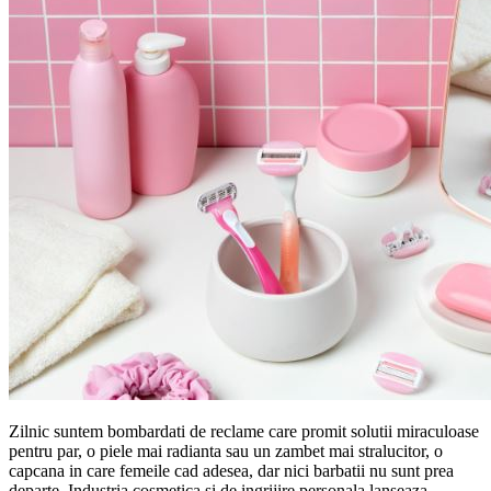
Zilnic suntem bombardati de reclame care promit solutii miraculoase
pentru par, o piele mai radianta sau un zambet mai stralucitor, o
capcana in care femeile cad adesea, dar nici barbatii nu sunt prea
departe. Industria cosmetica si de ingrijire personala lanseaza