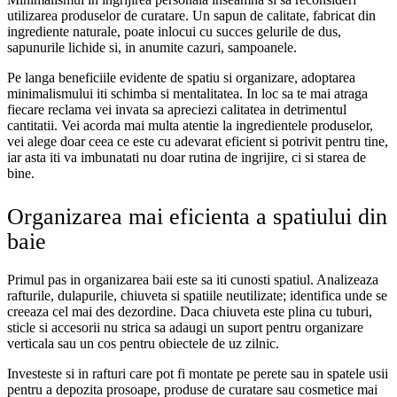
utilizarea produselor de curatare. Un sapun de calitate, fabricat din
ingrediente naturale, poate inlocui cu succes gelurile de dus,
sapunurile lichide si, in anumite cazuri, sampoanele.
Pe langa beneficiile evidente de spatiu si organizare, adoptarea
minimalismului iti schimba si mentalitatea. In loc sa te mai atraga
fiecare reclama vei invata sa apreciezi calitatea in detrimentul
cantitatii. Vei acorda mai multa atentie la ingredientele produselor,
vei alege doar ceea ce este cu adevarat eficient si potrivit pentru tine,
iar asta iti va imbunatati nu doar rutina de ingrijire, ci si starea de
bine.
Organizarea mai eficienta a spatiului din
baie
Primul pas in organizarea baii este sa iti cunosti spatiul. Analizeaza
rafturile, dulapurile, chiuveta si spatiile neutilizate; identifica unde se
creeaza cel mai des dezordine. Daca chiuveta este plina cu tuburi,
sticle si accesorii nu strica sa adaugi un suport pentru organizare
verticala sau un cos pentru obiectele de uz zilnic.
Investeste si in rafturi care pot fi montate pe perete sau in spatele usii
pentru a depozita prosoape, produse de curatare sau cosmetice mai