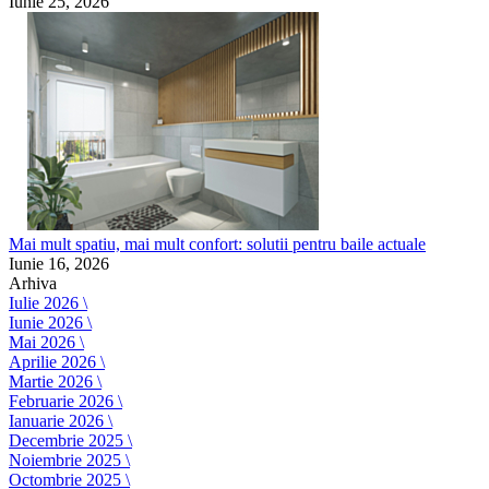
Iunie 25, 2026
Mai mult spatiu, mai mult confort: solutii pentru baile actuale
Iunie 16, 2026
Arhiva
Iulie 2026 \
Iunie 2026 \
Mai 2026 \
Aprilie 2026 \
Martie 2026 \
Februarie 2026 \
Ianuarie 2026 \
Decembrie 2025 \
Noiembrie 2025 \
Octombrie 2025 \