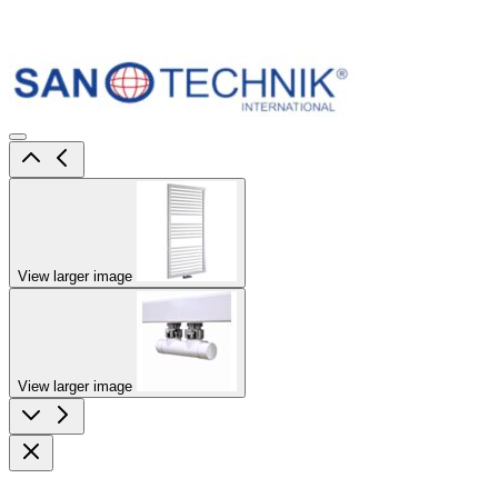
View larger image
View larger image