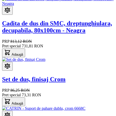
Cadita de dus din SMC, dreptunghiulara,
decupabila, 80x100cm - Neagra
PRP
813,12 RON
Pret special
731,81 RON
Adaugă
Set de dus, finisaj Crom
PRP
86,25 RON
Pret special
73,31 RON
Adaugă