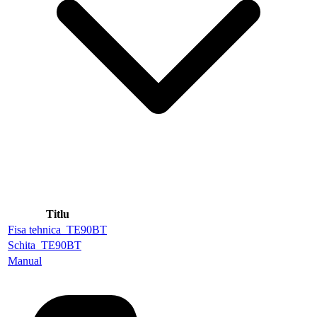
Titlu
Fisa tehnica_TE90BT
Schita_TE90BT
Manual