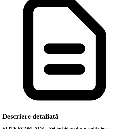
Descriere detaliată
ELITE ECOBLACK – Set inchidere dus + cadita joasa -