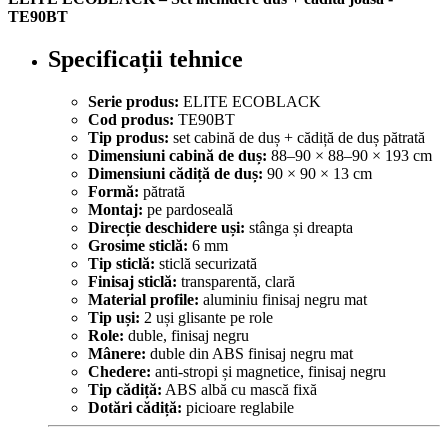
TE90BT
Specificații tehnice
Serie produs:
ELITE ECOBLACK
Cod produs:
TE90BT
Tip produs:
set cabină de duș + cădiță de duș pătrată
Dimensiuni cabină de duș:
88–90 × 88–90 × 193 cm
Dimensiuni cădiță de duș:
90 × 90 × 13 cm
Formă:
pătrată
Montaj:
pe pardoseală
Direcție deschidere uși:
stânga și dreapta
Grosime sticlă:
6 mm
Tip sticlă:
sticlă securizată
Finisaj sticlă:
transparentă, clară
Material profile:
aluminiu finisaj negru mat
Tip uși:
2 uși glisante pe role
Role:
duble, finisaj negru
Mânere:
duble din ABS finisaj negru mat
Chedere:
anti-stropi și magnetice, finisaj negru
Tip cădiță:
ABS albă cu mască fixă
Dotări cădiță:
picioare reglabile