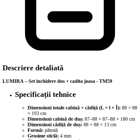
Descriere detaliată
LUMIRA – Set inchidere dus + cadita joasa - TM59
Specificații tehnice
Dimensiuni totale cabină + cădiță (L × l × Î):
88 × 88
× 193 cm
Dimensiuni cabină de duș:
87–88 × 87–88 × 180 cm
Dimensiuni cădiță de duș:
88 × 88 × 13 cm
Formă:
pătrată
Grosime sticlă:
4 mm