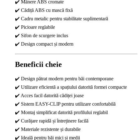
✔️ Mânere ABS cromate
✔️ Cădiță ABS cu mască fixă
✔️ Cadru metalic pentru stabilitate suplimentară
✔️ Picioare reglabile
✔️ Sifon de scurgere inclus
✔️ Design compact și modern
Beneficii cheie
✔️ Design pătrat modern pentru băi contemporane
✔️ Utilizare eficientă a spațiului datorită formei compacte
✔️ Acces facil datorită cădiței joase
✔️ Sistem EASY-CLIP pentru utilizare confortabilă
✔️ Montaj simplificat datorită profilului reglabil
✔️ Curățare rapidă și întreținere facilă
✔️ Materiale rezistente și durabile
✔️ Ideală pentru băi mici și medii