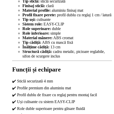
Tip sticlă:
sticlă securizată
Finisaj sticlă:
clară
Material profile:
aluminiu finisaj mat
Profil fixare perete:
profil dublu cu reglaj 1 cm / latură
Tip uși:
culisante
Sistem role:
EASY-CLIP
Role superioare:
duble
Role inferioare:
simple
Material mânere:
ABS cromat
Tip cădiță:
ABS cu mască fixă
Înălțime cădiță:
13 cm
Structură cădiță:
cadru metalic, picioare reglabile,
sifon de scurgere inclus
Funcții și echipare
✔️ Sticlă securizată 4 mm
✔️ Profile premium din aluminiu mat
✔️ Profil dublu de fixare cu reglaj pentru montaj facil
✔️ Uși culisante cu sistem EASY-CLIP
✔️ Role duble superioare pentru glisare fluidă