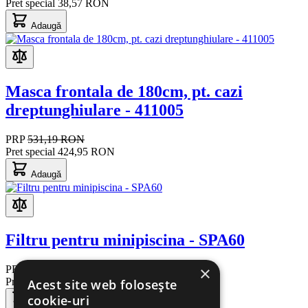
Pret special
38,57 RON
Adaugă
Masca frontala de 180cm, pt. cazi
dreptunghiulare - 411005
PRP
531,19 RON
Pret special
424,95 RON
Adaugă
Filtru pentru minipiscina - SPA60
×
PRP
439,23 RON
Pret special
395,31 RON
Acest site web folosește
cookie-uri
Adaugă