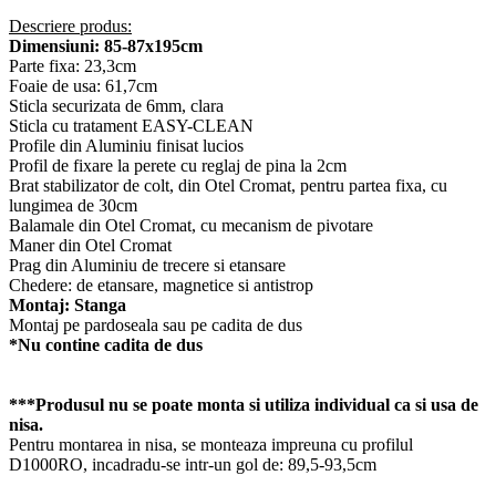
Descriere produs:
Dimensiuni: 85-87x195cm
Parte fixa: 23,3cm
Foaie de usa: 61,7cm
Sticla securizata de 6mm, clara
Sticla cu tratament EASY-CLEAN
Profile din Aluminiu finisat lucios
Profil de fixare la perete cu reglaj de pina la 2cm
Brat stabilizator de colt, din Otel Cromat, pentru partea fixa, cu
lungimea de 30cm
Balamale din Otel Cromat, cu mecanism de pivotare
Maner din Otel Cromat
Prag din Aluminiu de trecere si etansare
Chedere: de etansare, magnetice si antistrop
Montaj: Stanga
Montaj pe pardoseala sau pe cadita de dus
*Nu contine cadita de dus
***Produsul nu se poate monta si utiliza individual ca si usa de
nisa.
Pentru montarea in nisa, se monteaza impreuna cu profilul
D1000RO, incadradu-se intr-un gol de: 89,5-93,5cm