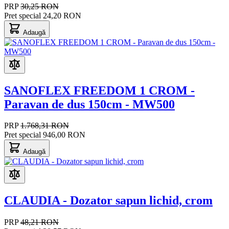
PRP
30,25 RON
Pret special
24,20 RON
Adaugă
SANOFLEX FREEDOM 1 CROM -
Paravan de dus 150cm - MW500
PRP
1.768,31 RON
Pret special
946,00 RON
Adaugă
CLAUDIA - Dozator sapun lichid, crom
PRP
48,21 RON