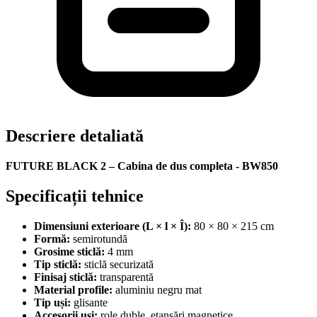
Descriere detaliată
FUTURE BLACK 2 – Cabina de dus completa - BW850
Specificații tehnice
Dimensiuni exterioare (L × l × Î):
80 × 80 × 215 cm
Formă:
semirotundă
Grosime sticlă:
4 mm
Tip sticlă:
sticlă securizată
Finisaj sticlă:
transparentă
Material profile:
aluminiu negru mat
Tip uși:
glisante
Accesorii uși:
role duble, etanșări magnetice