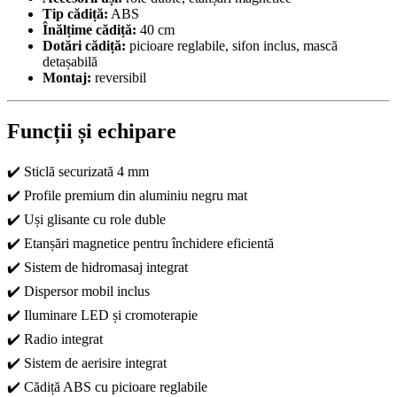
Tip cădiță:
ABS
Înălțime cădiță:
40 cm
Dotări cădiță:
picioare reglabile, sifon inclus, mască
detașabilă
Montaj:
reversibil
Funcții și echipare
✔️ Sticlă securizată 4 mm
✔️ Profile premium din aluminiu negru mat
✔️ Uși glisante cu role duble
✔️ Etanșări magnetice pentru închidere eficientă
✔️ Sistem de hidromasaj integrat
✔️ Dispersor mobil inclus
✔️ Iluminare LED și cromoterapie
✔️ Radio integrat
✔️ Sistem de aerisire integrat
✔️ Cădiță ABS cu picioare reglabile