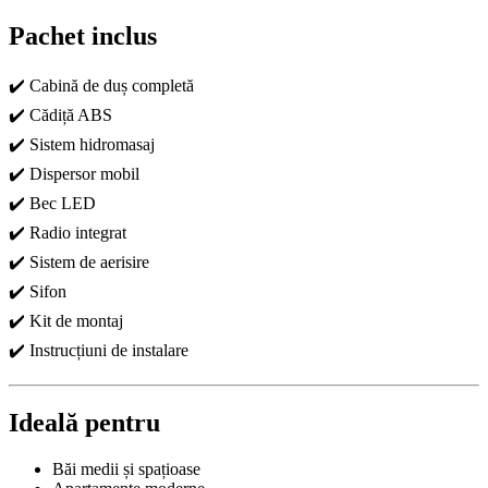
Pachet inclus
✔️ Cabină de duș completă
✔️ Cădiță ABS
✔️ Sistem hidromasaj
✔️ Dispersor mobil
✔️ Bec LED
✔️ Radio integrat
✔️ Sistem de aerisire
✔️ Sifon
✔️ Kit de montaj
✔️ Instrucțiuni de instalare
Ideală pentru
Băi medii și spațioase