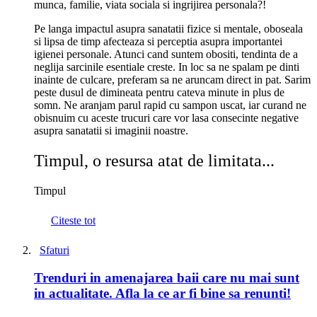
munca, familie, viata sociala si ingrijirea personala?!
Pe langa impactul asupra sanatatii fizice si mentale, oboseala
si lipsa de timp afecteaza si perceptia asupra importantei
igienei personale. Atunci cand suntem obositi, tendinta de a
neglija sarcinile esentiale creste. In loc sa ne spalam pe dinti
inainte de culcare, preferam sa ne aruncam direct in pat. Sarim
peste dusul de dimineata pentru cateva minute in plus de
somn. Ne aranjam parul rapid cu sampon uscat, iar curand ne
obisnuim cu aceste trucuri care vor lasa consecinte negative
asupra sanatatii si imaginii noastre.
Timpul, o resursa atat de limitata...
Timpul
Citeste tot
Sfaturi
Trenduri in amenajarea baii care nu mai sunt
in actualitate. Afla la ce ar fi bine sa renunti!