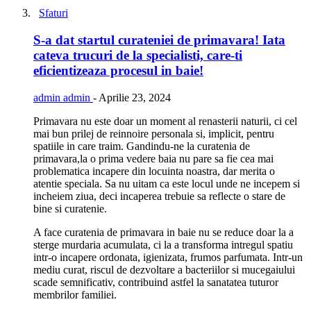
Sfaturi
S-a dat startul curateniei de primavara! Iata
cateva trucuri de la specialisti, care-ti
eficientizeaza procesul in baie!
admin admin
-
Aprilie 23, 2024
Primavara nu este doar un moment al renasterii naturii, ci cel
mai bun prilej de reinnoire personala si, implicit, pentru
spatiile in care traim. Gandindu-ne la curatenia de
primavara,la o prima vedere baia nu pare sa fie cea mai
problematica incapere din locuinta noastra, dar merita o
atentie speciala. Sa nu uitam ca este locul unde ne incepem si
incheiem ziua, deci incaperea trebuie sa reflecte o stare de
bine si curatenie.
A face curatenia de primavara in baie nu se reduce doar la a
sterge murdaria acumulata, ci la a transforma intregul spatiu
intr-o incapere ordonata, igienizata, frumos parfumata. Intr-un
mediu curat, riscul de dezvoltare a bacteriilor si mucegaiului
scade semnificativ, contribuind astfel la sanatatea tuturor
membrilor familiei.