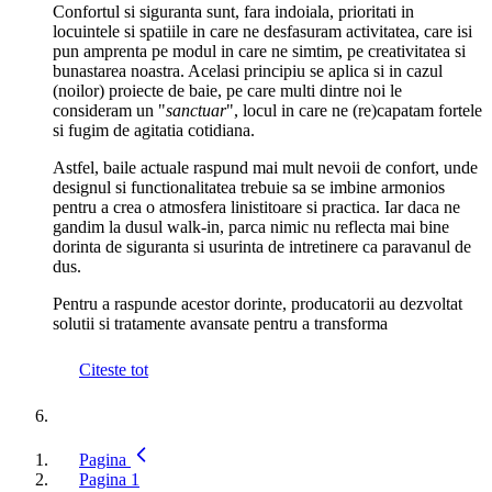
Confortul si siguranta sunt, fara indoiala, prioritati in
locuintele si spatiile in care ne desfasuram activitatea, care isi
pun amprenta pe modul in care ne simtim, pe creativitatea si
bunastarea noastra. Acelasi principiu se aplica si in cazul
(noilor) proiecte de baie, pe care multi dintre noi le
consideram un "
sanctuar
", locul in care ne (re)capatam fortele
si fugim de agitatia cotidiana.
Astfel, baile actuale raspund mai mult nevoii de confort, unde
designul si functionalitatea trebuie sa se imbine armonios
pentru a crea o atmosfera linistitoare si practica. Iar daca ne
gandim la dusul walk-in, parca nimic nu reflecta mai bine
dorinta de siguranta si usurinta de intretinere ca paravanul de
dus.
Pentru a raspunde acestor dorinte, producatorii au dezvoltat
solutii si tratamente avansate pentru a transforma
Citeste tot
Pagina
Pagina
1