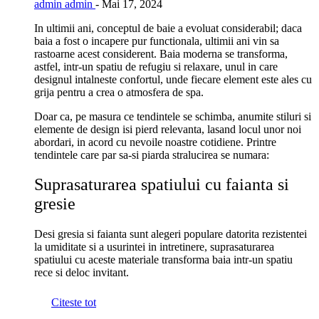
admin admin
-
Mai 17, 2024
In ultimii ani, conceptul de baie a evoluat considerabil; daca
baia a fost o incapere pur functionala, ultimii ani vin sa
rastoarne acest considerent. Baia moderna se transforma,
astfel, intr-un spatiu de refugiu si relaxare, unul in care
designul intalneste confortul, unde fiecare element este ales cu
grija pentru a crea o atmosfera de spa.
Doar ca, pe masura ce tendintele se schimba, anumite stiluri si
elemente de design isi pierd relevanta, lasand locul unor noi
abordari, in acord cu nevoile noastre cotidiene. Printre
tendintele care par sa-si piarda stralucirea se numara:
Suprasaturarea spatiului cu faianta si
gresie
Desi gresia si faianta sunt alegeri populare datorita rezistentei
la umiditate si a usurintei in intretinere, suprasaturarea
spatiului cu aceste materiale transforma baia intr-un spatiu
rece si deloc invitant.
Citeste tot