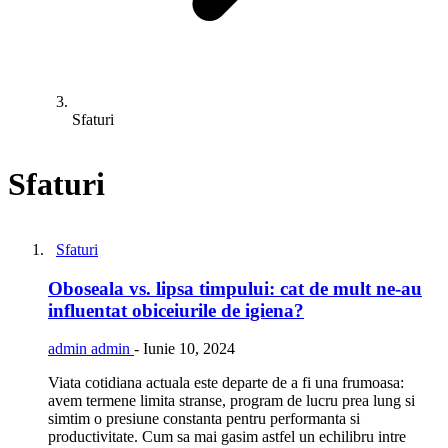
Sfaturi
Sfaturi
Sfaturi
Oboseala vs. lipsa timpului: cat de mult ne-au
influentat obiceiurile de igiena?
admin admin
-
Iunie 10, 2024
Viata cotidiana actuala este departe de a fi una frumoasa:
avem termene limita stranse, program de lucru prea lung si
simtim o presiune constanta pentru performanta si
productivitate. Cum sa mai gasim astfel un echilibru intre