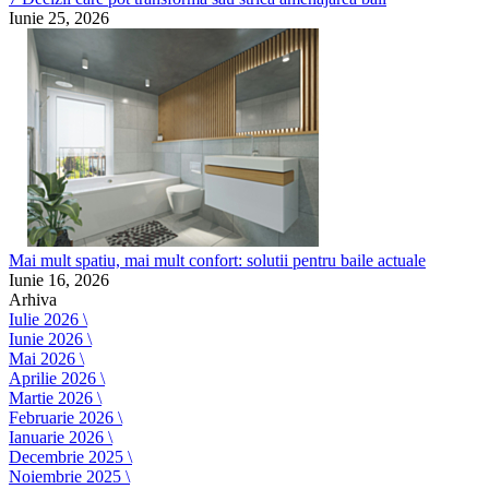
Iunie 25, 2026
Mai mult spatiu, mai mult confort: solutii pentru baile actuale
Iunie 16, 2026
Arhiva
Iulie 2026 \
Iunie 2026 \
Mai 2026 \
Aprilie 2026 \
Martie 2026 \
Februarie 2026 \
Ianuarie 2026 \
Decembrie 2025 \
Noiembrie 2025 \