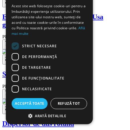
Acest site web folosește cookie-uri pentru a
îmbunătăți experiența utilizatorului. Prin
ELITE PREMIUM BLACK - Usa
utilizarea site-ului nostru web, sunteți de
acord cu toate cookie-urile în conformitate
glisanta, 140cm
cu Politica noastră privind cookie-urile.
Află
mai multe
PRP
1.703,68 RON
Pret special
1.448,13 RON
STRICT NECESARE
Adaugă
DE PERFORMANȚĂ
DE TARGETARE
Set chedere Antistropi - Q606
DE FUNCŢIONALITATE
PRP
61,71 RON
Pret special
52,45 RON
NECLASIFICATE
Adaugă
ACCEPTĂ TOATE
REFUZĂ TOT
ARATĂ DETALIILE
Dispersor de dus rotund