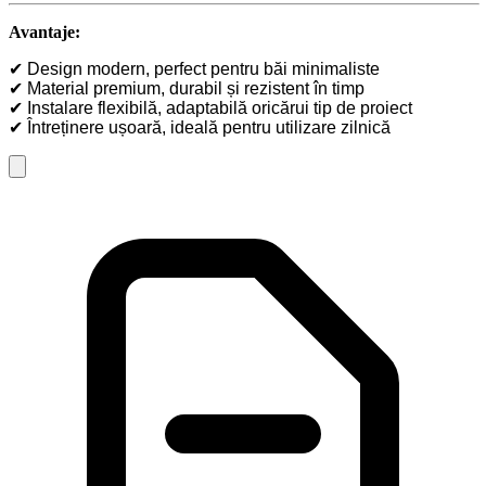
Avantaje:
✔
Design modern, perfect pentru băi minimaliste
✔
Material premium, durabil
ș
i rezistent
î
n timp
✔
Instalare flexibil
ă
, adaptabil
ă
oric
ă
rui tip de proiect
✔
Î
ntre
ț
inere u
ș
oar
ă
, ideal
ă
pentru utilizare zilnică