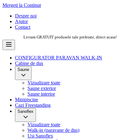
Mergeti la Continut
Despre noi
Ajutor
Contact
Livram GRATUIT produsele tale preferate, direct acasa!
CONFIGURATOR PARAVAN WALK-IN
Cabine de dus
Saune
Vizualizare toate
Saune exterior
Saune interior
Minipiscine
Cazi Freestanding
Sanoflex
Vizualizare toate
Walk-in (paravane de dus)
Usi Sanoflex