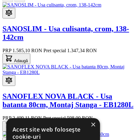
SANOSLIM - Usa culisanta, crom, 138-
142cm
PRP
1.585,10 RON
Pret special
1.347,34 RON
Adaugă
SANOFLEX NOVA BLACK - Usa
batanta 80cm, Montaj Stanga - EB1280L
PRP
2.409,11 RON
Pret special
598,00 RON
×
Acest site web folosește
Adaugă
cookie-uri