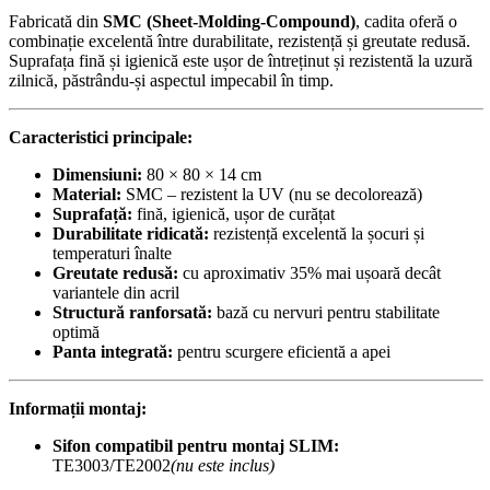
Fabricată din
SMC (Sheet-Molding-Compound)
, cadita oferă o
combinație excelentă între durabilitate, rezistență și greutate redusă.
Suprafața fină și igienică este ușor de întreținut și rezistentă la uzură
zilnică, păstrându-și aspectul impecabil în timp.
Caracteristici principale:
Dimensiuni:
80 × 80 × 14 cm
Material:
SMC – rezistent la UV (nu se decolorează)
Suprafață:
fină, igienică, ușor de curățat
Durabilitate ridicată:
rezistență excelentă la șocuri și
temperaturi înalte
Greutate redusă:
cu aproximativ 35% mai ușoară decât
variantele din acril
Structură ranforsată:
bază cu nervuri pentru stabilitate
optimă
Panta integrată:
pentru scurgere eficientă a apei
Informații montaj:
Sifon compatibil pentru montaj SLIM:
TE3003/TE2002
(nu este inclus)